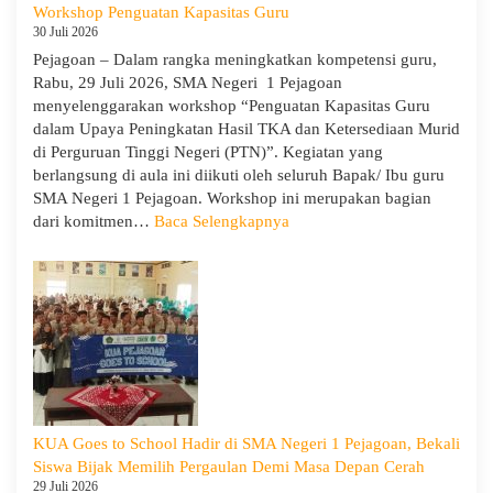
Workshop Penguatan Kapasitas Guru
30 Juli 2026
Pejagoan – Dalam rangka meningkatkan kompetensi guru,
Rabu, 29 Juli 2026, SMA Negeri 1 Pejagoan
menyelenggarakan workshop “Penguatan Kapasitas Guru
dalam Upaya Peningkatan Hasil TKA dan Ketersediaan Murid
di Perguruan Tinggi Negeri (PTN)”. Kegiatan yang
berlangsung di aula ini diikuti oleh seluruh Bapak/ Ibu guru
SMA Negeri 1 Pejagoan. Workshop ini merupakan bagian
:
dari komitmen…
Baca Selengkapnya
Siap
Menghadapi
TKA:
SMA
Negeri
1
Pejagoan
Gelar
Workshop
KUA Goes to School Hadir di SMA Negeri 1 Pejagoan, Bekali
Penguatan
Siswa Bijak Memilih Pergaulan Demi Masa Depan Cerah
Kapasitas
29 Juli 2026