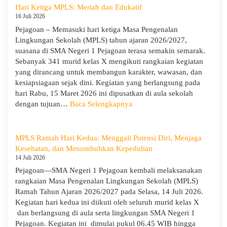
1
Hari Ketiga MPLS: Meriah dan Edukatif
Pejagoan
16 Juli 2026
Terima
Pejagoan – Memasuki hari ketiga Masa Pengenalan
Monitoring
Lingkungan Sekolah (MPLS) tahun ajaran 2026/2027,
dan
suasana di SMA Negeri 1 Pejagoan terasa semakin semarak.
Evaluasi
Sebanyak 341 murid kelas X mengikuti rangkaian kegiatan
dari
yang dirancang untuk membangun karakter, wawasan, dan
Pengawas
kesiapsiagaan sejak dini. Kegiatan yang berlangsung pada
Dinas
hari Rabu, 15 Maret 2026 ini dipusatkan di aula sekolah
Provinsi
:
dengan tujuan…
Baca Selengkapnya
dan
Hari
Cabang
Ketiga
Dinas
MPLS:
MPLS Ramah Hari Kedua: Menggali Potensi Diri, Menjaga
Pendidikan
Meriah
Kesehatan, dan Menumbuhkan Kepedulian
Wilayah
dan
14 Juli 2026
IX
Edukatif
Pejagoan—SMA Negeri 1 Pejagoan kembali melaksanakan
rangkaian Masa Pengenalan Lingkungan Sekolah (MPLS)
Ramah Tahun Ajaran 2026/2027 pada Selasa, 14 Juli 2026.
Kegiatan hari kedua ini diikuti oleh seluruh murid kelas X
dan berlangsung di aula serta lingkungan SMA Negeri 1
Pejagoan. Kegiatan ini dimulai pukul 06.45 WIB hingga