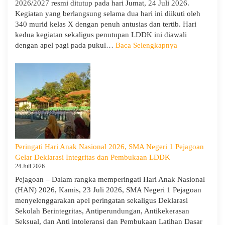
2026/2027 resmi ditutup pada hari Jumat, 24 Juli 2026.
Perga
Kegiatan yang berlangsung selama dua hari ini diikuti oleh
Demi
340 murid kelas X dengan penuh antusias dan tertib. Hari
Masa
kedua kegiatan sekaligus penutupan LDDK ini diawali
Depa
:
dengan apel pagi pada pukul…
Baca Selengkapnya
Cera
Penutupan
LDDK
SMA
Negeri
1
Pejagoan
Tahun
Ajaran
2026/2027:
Peringati Hari Anak Nasional 2026, SMA Negeri 1 Pejagoan
Berjalan
Gelar Deklarasi Integritas dan Pembukaan LDDK
Khidmat
24 Juli 2026
Pejagoan – Dalam rangka memperingati Hari Anak Nasional
(HAN) 2026, Kamis, 23 Juli 2026, SMA Negeri 1 Pejagoan
menyelenggarakan apel peringatan sekaligus Deklarasi
Sekolah Berintegritas, Antiperundungan, Antikekerasan
Seksual, dan Anti intoleransi dan Pembukaan Latihan Dasar