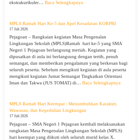
:
ekstrakurikuler…
Baca Selengkapnya
SMA
Negeri
1
MPLS Ramah Hari Ke-5 dan Apel Kesadaran KORPRI
Pejagoan
17 Juli 2026
Gelar
Pejagoan – Rangkaian kegiatan Masa Pengenalan
Penerimaan
Lingkungan Sekolah (MPLS)Ramah hari ke-5 yang SMA
Tamu
Negeri 1 Pejagoan berlangsung meriah. Kegiatan yang
Ambalan
dipusatkan di aula ini berlangsung dengan tertib, penuh
dan
semangat, dan memberikan pengalaman yang berkesan bagi
Wira
seluruh peserta. Sebelum mengikuti kegiatan di aula peserta
untuk
mengikuti kegiatan Jumat Semangat Tingkatkan Orientasi
Tanamkan
:
Iman dan Takwa (JUS TOMAT) di…
Baca Selengkapnya
Jiwa
MPLS
Kepemimpinan,
Ramah
Pengabdian,
Hari
MPLS Ramah Hari Keempat : Menumbuhkan Karakter,
dan
Ke-
Wawasan, dan Kepedulian Lingkungan
Kepedulian
5
17 Juli 2026
dan
Pejagoan – SMA Negeri 1 Pejagoan kembali melaksanakan
Apel
rangkaian Masa Pengenalan Lingkungan Sekolah (MPLS)
Kesadara
hari keempat yang diikuti oleh seluruh murid kelas X.