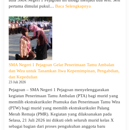
aula SMA Negeri 1 Pejagoan ini dibagi menjadi dua sesi. Sesi
:
pertama dimulai pukul…
Baca Selengkapnya
Sosialisasi
Program
Sekolah
dan
Kemitraan
Bersama
Orang
Tua/Wali
Murid
SMA Negeri 1 Pejagoan Gelar Penerimaan Tamu Ambalan
Kelas
dan Wira untuk Tanamkan Jiwa Kepemimpinan, Pengabdian,
X
dan Kepedulian
dan
23 Juli 2026
XII
Pejagoan – SMA Negeri 1 Pejagoan menyelenggarakan
SMAN
kegiatan Penerimaan Tamu Ambalan (PTA) bagi murid yang
1
memilih ekstrakurikuler Pramuka dan Penerimaan Tamu Wira
Pejagoan
(PTW) bagi murid yang memilih ekstrakurikuler Palang
Tahun
Merah Remaja (PMR). Kegiatan yang dilaksanakan pada
Pelajaran
Selasa, 21 Juli 2026 ini diikuti oleh seluruh murid kelas X
2026/2027
sebagai bagian dari proses pengukuhan anggota baru