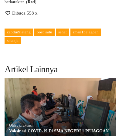
berkarakter. (
Red
)
Dibaca 558 x
cabdin9jateng
posbindu
sehat
sman1pejagoan
smanja
Artikel Lainnya
Oleh : jurukunci
Vaksinasi COVID-19 Di SMA NEGERI 1 PEJAGOAN