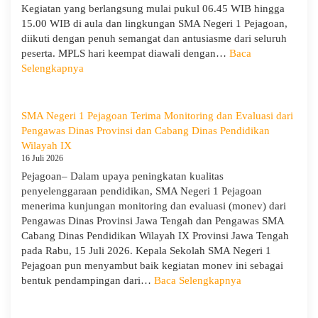
KORPRI
Kegiatan yang berlangsung mulai pukul 06.45 WIB hingga
15.00 WIB di aula dan lingkungan SMA Negeri 1 Pejagoan,
diikuti dengan penuh semangat dan antusiasme dari seluruh
peserta. MPLS hari keempat diawali dengan…
Baca
:
Selengkapnya
MPLS
Ramah
Hari
SMA Negeri 1 Pejagoan Terima Monitoring dan Evaluasi dari
Keempat
Pengawas Dinas Provinsi dan Cabang Dinas Pendidikan
:
Wilayah IX
Menumbuhkan
16 Juli 2026
Karakter,
Pejagoan– Dalam upaya peningkatan kualitas
Wawasan,
penyelenggaraan pendidikan, SMA Negeri 1 Pejagoan
dan
menerima kunjungan monitoring dan evaluasi (monev) dari
Kepedulian
Pengawas Dinas Provinsi Jawa Tengah dan Pengawas SMA
Lingkungan
Cabang Dinas Pendidikan Wilayah IX Provinsi Jawa Tengah
pada Rabu, 15 Juli 2026. Kepala Sekolah SMA Negeri 1
Pejagoan pun menyambut baik kegiatan monev ini sebagai
:
bentuk pendampingan dari…
Baca Selengkapnya
SMA
Negeri