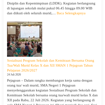
Disiplin dan Kepemimpinan (LDDK). Kegiatan berlangsung
di lapangan sekolah mulai pukul 06.45 hingga 09.00 WIB
:
dan diikuti oleh seluruh murid,…
Baca Selengkapnya
Peringati
Hari
Anak
Nasional
2026,
SMA
Negeri
1
Pejagoan
Sosialisasi Program Sekolah dan Kemitraan Bersama Orang
Gelar
Tua/Wali Murid Kelas X dan XII SMAN 1 Pejagoan Tahun
Deklarasi
Pelajaran 2026/2027
Integritas
24 Juli 2026
dan
Pejagoan – Dalam rangka membangun kerja sama dengan
Pembukaan
orang tua/ wali murid, SMA Negeri 1 Pejagoan
LDDK
menyelenggarakan kegiatan Sosialisasi Program Sekolah dan
Kemitraan Sekolah bersama orang tua/wali murid kelas X dan
XII pada Rabu, 22 Juli 2026. Kegiatan yang berlangsung di