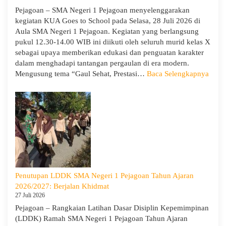
Guru
Pejagoan – SMA Negeri 1 Pejagoan menyelenggarakan
kegiatan KUA Goes to School pada Selasa, 28 Juli 2026 di
Aula SMA Negeri 1 Pejagoan. Kegiatan yang berlangsung
pukul 12.30-14.00 WIB ini diikuti oleh seluruh murid kelas X
sebagai upaya memberikan edukasi dan penguatan karakter
dalam menghadapi tantangan pergaulan di era modern.
:
Mengusung tema “Gaul Sehat, Prestasi…
Baca Selengkapnya
KUA
Goes
to
Scho
Hadir
di
SMA
Neger
1
Penutupan LDDK SMA Negeri 1 Pejagoan Tahun Ajaran
Pejag
2026/2027: Berjalan Khidmat
Bekal
27 Juli 2026
Sisw
Pejagoan – Rangkaian Latihan Dasar Disiplin Kepemimpinan
Bijak
(LDDK) Ramah SMA Negeri 1 Pejagoan Tahun Ajaran
Memi