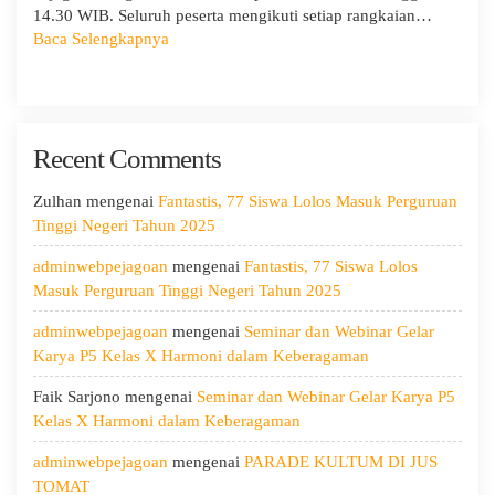
14.30 WIB. Seluruh peserta mengikuti setiap rangkaian…
:
Baca Selengkapnya
MPLS
Ramah
Hari
Kedua:
Recent Comments
Menggali
Potensi
Diri,
Zulhan
mengenai
Fantastis, 77 Siswa Lolos Masuk Perguruan
Menjaga
Tinggi Negeri Tahun 2025
Kesehatan,
adminwebpejagoan
mengenai
Fantastis, 77 Siswa Lolos
dan
Masuk Perguruan Tinggi Negeri Tahun 2025
Menumbuhkan
Kepedulian
adminwebpejagoan
mengenai
Seminar dan Webinar Gelar
Karya P5 Kelas X Harmoni dalam Keberagaman
Faik Sarjono
mengenai
Seminar dan Webinar Gelar Karya P5
Kelas X Harmoni dalam Keberagaman
adminwebpejagoan
mengenai
PARADE KULTUM DI JUS
TOMAT